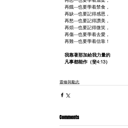
再怒---也要學着温柔，
再餓---也要學着禁食，
再缺---也要記得感恩，
再愁---也要記得讚美，
再煩---也要記得微笑，
再傷---也要學着去愛，
再難---也要學着信靠！
我靠著那加給我力量的
凡事都能作（斐4:13）
靈修與勵志
Comments