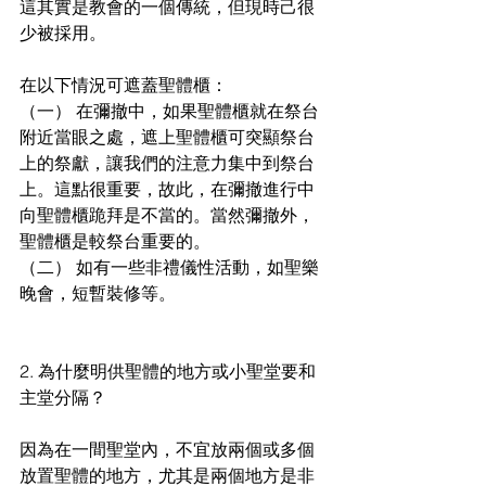
這其實是教會的一個傳統，但現時己很
少被採用。
在以下情況可遮蓋聖體櫃：
（一） 在彌撤中，如果聖體櫃就在祭台
附近當眼之處，遮上聖體櫃可突顯祭台
上的祭獻，讓我們的注意力集中到祭台
上。這點很重要，故此，在彌撤進行中
向聖體櫃跪拜是不當的。當然彌撤外，
聖體櫃是較祭台重要的。
（二） 如有一些非禮儀性活動，如聖樂
晚會，短暫裝修等。
2. 為什麼明供聖體的地方或小聖堂要和
主堂分隔？
因為在一間聖堂內，不宜放兩個或多個
放置聖體的地方，尤其是兩個地方是非