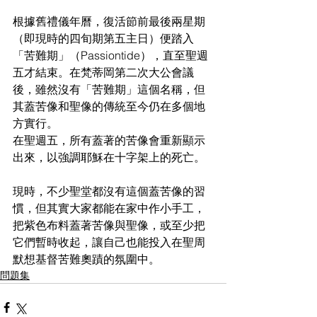
根據舊禮儀年曆，復活節前最後兩星期
（即現時的四旬期第五主日）便踏入
「苦難期」（Passiontide），直至聖週
五才結束。在梵蒂岡第二次大公會議
後，雖然沒有「苦難期」這個名稱，但
其蓋苦像和聖像的傳統至今仍在多個地
方實行。
在聖週五，所有蓋著的苦像會重新顯示
出來，以強調耶穌在十字架上的死亡。
現時，不少聖堂都沒有這個蓋苦像的習
慣，但其實大家都能在家中作小手工，
把紫色布料蓋著苦像與聖像，或至少把
它們暫時收起，讓自己也能投入在聖周
默想基督苦難奧蹟的氛圍中。
問題集