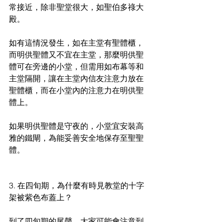
常接近，除非聖堂很大，如聖伯多祿大
殿。
如有這情況發生，如在主堂有聖體櫃，
而明供聖體又不宜在主堂，那麼明供聖
體可在旁邊的小堂，但需用如布幕等和
主堂隔開，讓在主堂內信友注意力放在
聖體櫃，而在小堂內的注意力在明供聖
體上。
如果明供聖體是守夜的，小堂宜安裝高
雅的鐵閘，為能妥善安全地保存至聖聖
體。
3. 在四旬期，為什麼有時見教堂的十字
架被紫色布蓋上？
到了四旬期的尾聲，大家可能會注意到