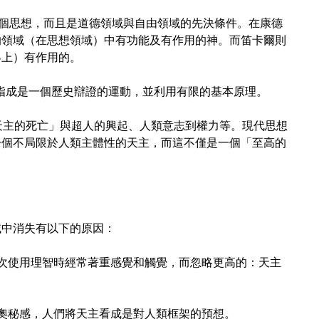
成一個思想，而且是道德領域與自由領域的先決條件。在康德
的領域（在思想領域）中有功能及有作用的神。而笛卡爾則
界上）有作用的。
對」指成是一個歷史辯證的運動，並利用有限的基本原理。
宣布了「天主的死亡」與超人的興起、人類意志到權力等。現代思想
一個不局限於人類主體性的天主，而這不僅是一個「至高的
域中消失有以下的原因：
每次使用理智時經常著重感覺和觸覺，而忽略更高的：天主
去奧秘感，人們將天主看成是對人類框架的預想。