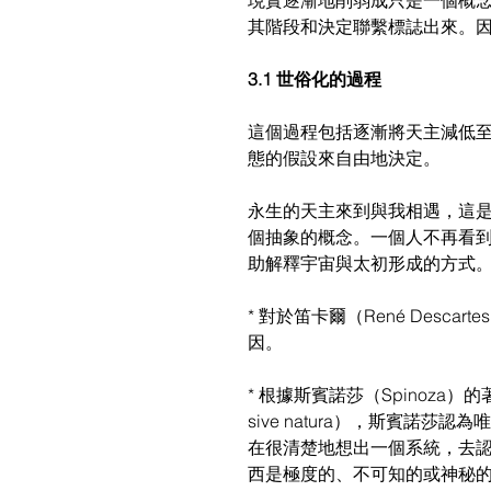
現實逐漸地削弱成只是一個概
其階段和決定聯繫標誌出來。
3.1 世俗化的過程
這個過程包括逐漸將天主減低
態的假設來自由地決定。
永生的天主來到與我相遇，這
個抽象的概念。一個人不再看
助解釋宇宙與太初形成的方式
* 對於笛卡爾（René Des
因。
* 根據斯賓諾莎（Spinoza）的著名
sive natura），斯賓諾
在很清楚地想出一個系統，去
西是極度的、不可知的或神秘