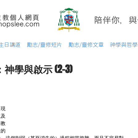
主日講道
勵志/靈修短片
勵志/靈修文章
神學與哲學
學與啟示 (2-3)
出現
教及
宗教
大的