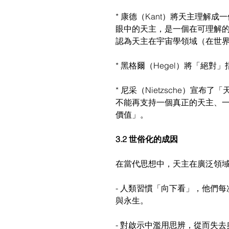
* 康德（Kant）將天主理解
眼中的天主，是一個在可理解
認為天主在宇宙學領域（在世
* 黑格爾（Hegel）將「絕
* 尼采（Nietzsche）
不能再支持一個真正的天主、
價值」。
3.2 世俗化的成因
在當代思想中，天主在廣泛領
- 人類習慣「向下看」，他們
與永生。
- 對啟示中濫用思辨，從而失