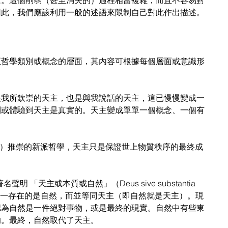
念。這個削弱（甚至消失的）過程相當複雜，而且不容易對
因此，我們應該利用一般的述語來限制自己對此作出描述。
至哲學類別或概念的層面，其內容可根據每個層面或意識形
是我所欽崇的天主，也是與我說話的天主，這已慢慢變成一
到或體驗到天主是真實的。天主變成單單一個概念、一個有
。
cartes）推崇的新派哲學，天主只是保證世上物質秩序的最終成
聲明 「天主或本質或自然」（Deus sive substantia 
莎認為唯一存在的是自然，而並等同天主（即自然就是天主）。現
認為自然是一件絕對事物，或是最終的現實。自然中有些東
的。最終，自然取代了天主。