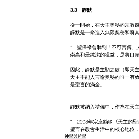
3.3　靜默
從一開始，在天主奧秘的宗教
靜默是一條進入無限奧秘和將
*　聖保祿曾聽到「不可言傳、
崇高和最純潔的獲益，是將口
因此，靜默是主顯之處（即天
天主不能人言喻奧秘的唯一有
是聖言的滿全。
靜默被納入禮儀中，作為在天
*　2008年宗座勸喻《天主的聖言
聖言在教會生活中的核心地位
神學與哲學