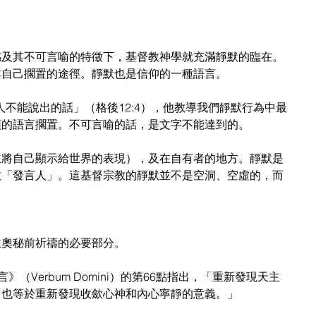
感及其不可言喻的特徵下，基督教神學就充滿靜默的臨在。
其自己擱置的途徑。靜默也是信仰的一種語言。
人不能說出的話」（格後12:4），他教導我們靜默行為中最
頭的語言擱置。不可言喻的話，是文字不能達到的。
主將自己顯示給世界的表現），及在自有者的地方。靜默是
效「發言人」。這基督宗教的靜默並不是空洞、空虛的，而
主奧秘前祈禱的必要部分。
》（Verbum Domini）的第66點指出，「重新發現天主
，也等於重新發現收歛心神和內心寧靜的意義。」