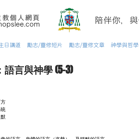
主日講道
勵志/靈修短片
勵志/靈修文章
神學與哲學
言與神學 (5-3)
西方
傳統
靜默