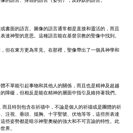
圖像的語言、身體的語言（姿勢），及靜默的語言。
頭或書面的語言。圖像的語言通常都是直接和靈活的，而且
來表達神聖的意思。這種語言能在基督宗教的聖像中找到。
用，但在東方更為常見。在那裡，聖像帶出了一個具神學和
身體不單能引起事物和其他人的關係，而且也是精神及超越
達的障礙，但相反是能在精神的層面中指引及維持著我們。
，而且特別包含在祈禱中，不論是個人的祈禱或是團體的祈
手、注視、垂頭、搥胸、十字聖號、伏地等等，這些所表達
。這些姿勢都是暗示神聖奧秘的強大和不可言諭的特性。此
心世界。