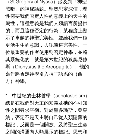
（St Gregory of Nyssa）談及到「神聖
黑暗」的神秘話題。聖奧思定深信，理
性需要我們否定人性的意義上的天主的
屬性，這種意義是我們人類語言所提供
的，而且這種否定的行為，某程度上顯
示了卓越的神聖完美性，並給我們一種
更活生生的意識，去認識這完美性。一
位最重要的作者使用到否定神學，並將
其系統化的，就是第六世紀的狄奧尼修
斯（Dionysius the Areopagite）。他的
寫作將否定神學引入拉丁語系的（西
方）神學。
*　中世紀的士林哲學（scholasticism）
總是在我們對天主的知識及祂的不可知
性之間尋求平衡。對於聖多瑪斯．亞奎
納，否定不是天主將自己從人類隱藏的
標記，反而是一個開放、及將聖三生命
之間的溝通向人類展示的標記。思想和