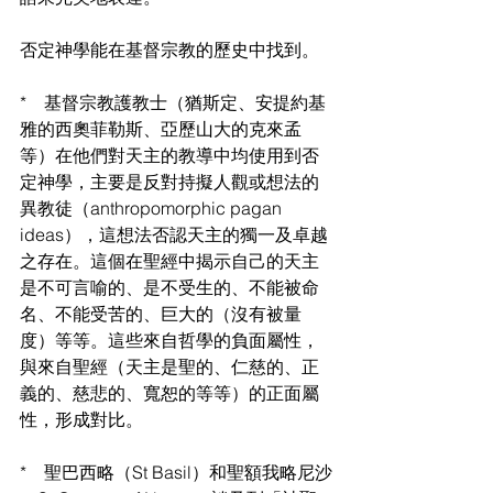
否定神學能在基督宗教的歷史中找到。
*　基督宗教護教士（猶斯定、安提約基
雅的西奧菲勒斯、亞歷山大的克來孟
等）在他們對天主的教導中均使用到否
定神學，主要是反對持擬人觀或想法的
異教徒（anthropomorphic pagan 
ideas），這想法否認天主的獨一及卓越
之存在。這個在聖經中揭示自己的天主
是不可言喻的、是不受生的、不能被命
名、不能受苦的、巨大的（沒有被量
度）等等。這些來自哲學的負面屬性，
與來自聖經（天主是聖的、仁慈的、正
義的、慈悲的、寬恕的等等）的正面屬
性，形成對比。
*　聖巴西略（St Basil）和聖額我略尼沙