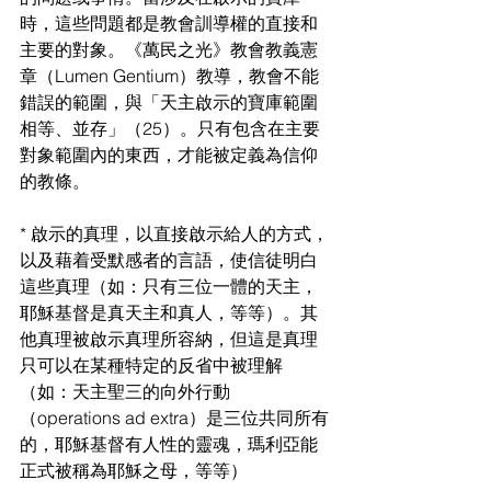
時，這些問題都是教會訓導權的直接和
主要的對象。《萬民之光》教會教義憲
章（Lumen Gentium）教導，教會不能
錯誤的範圍，與「天主啟示的寶庫範圍
相等、並存」（25）。只有包含在主要
對象範圍內的東西，才能被定義為信仰
的教條。
* 啟示的真理，以直接啟示給人的方式，
以及藉着受默感者的言語，使信徒明白
這些真理（如：只有三位一體的天主，
耶穌基督是真天主和真人，等等）。其
他真理被啟示真理所容納，但這是真理
只可以在某種特定的反省中被理解
（如：天主聖三的向外行動
（operations ad extra）是三位共同所有
的，耶穌基督有人性的靈魂，瑪利亞能
正式被稱為耶穌之母，等等）