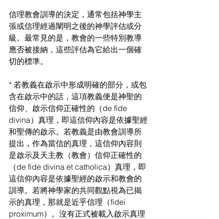
信理教會訓導的決定，通常包括神學主
張或信理經過闡明之後的神學評估或分
級。最常見的是，教會的一些特別教導
應否被接納，這些評估為它給出一個確
切的標準。
* 若教義在啟示中形成明確的部分，或包
含在啟示中的話，這項教義便是神聖的
信仰、啟示信仰正確性的（de fide 
divina）真理，即這信仰內容是依據聖經
和聖傳的啟示。若教義是由教會訓導所
提出，作為當信的真理，這信仰內容則
是啟示及天主教（教會）信仰正確性的
（de fide divina et catholica）真理，即
這信仰內容是依據聖經的啟示和教會的
訓導。若將神學家的共同觀點視為已揭
示的真理，那就是近乎信理（fidei 
proximum）。沒有正式被載入啟示真理