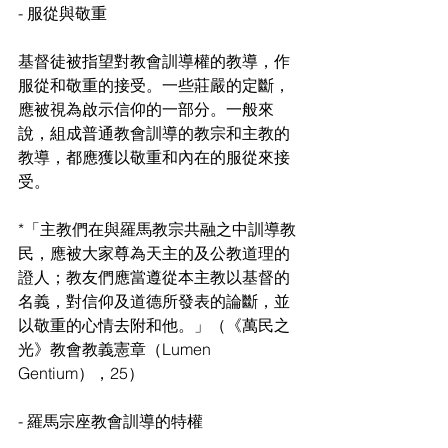
- 服從與敬重
基督徒被指望對教會訓導權的教導，作
服從和敬重的接受。一些莊嚴的定斷，
應被視為啟示信仰的一部分。一般來
說，組成普通教會訓導的教宗和主教的
教導，都應獲以敬重和內在的服從來接
受。
*「主教們在與羅馬教宗共融之中訓導教
民，應被大家尊為天主的及公教道理的
證人；教友們應當遵從本主教以基督的
名義，對信仰及道德所發表的論斷，並
以敬重的心情去附和他。」（《萬民之
光》教會教義憲章（Lumen 
Gentium），25）
- 羅馬宗座教會訓導的特權