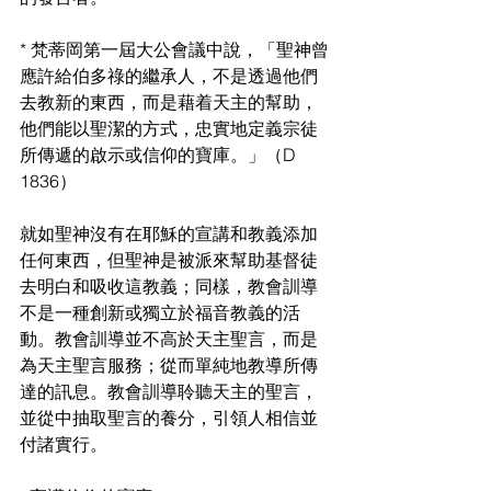
* 梵蒂岡第一屆大公會議中說，「聖神曾
應許給伯多祿的繼承人，不是透過他們
去教新的東西，而是藉着天主的幫助，
他們能以聖潔的方式，忠實地定義宗徒
所傳遞的啟示或信仰的寶庫。」（D 
1836）
就如聖神沒有在耶穌的宣講和教義添加
任何東西，但聖神是被派來幫助基督徒
去明白和吸收這教義；同樣，教會訓導
不是一種創新或獨立於福音教義的活
動。教會訓導並不高於天主聖言，而是
為天主聖言服務；從而單純地教導所傳
達的訊息。教會訓導聆聽天主的聖言，
並從中抽取聖言的養分，引領人相信並
付諸實行。