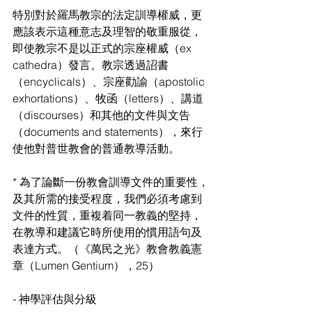
特別對於羅馬教宗的法定訓導權威，更
應該表示這種意志及理智的敬重服從，
即使教宗不是以正式的宗座權威（ex 
cathedra）發言。教宗透過詔書
（encyclicals）、宗座勸諭（apostolic 
exhortations）、牧函（letters）、講道
（discourses）和其他的文件與文告
（documents and statements），來行
使他對普世教會的普通教導活動。
* 為了論斷一份教會訓導文件的重要性，
及其所需的接受程度，我們必須考慮到
文件的性質，重複着同一教義的堅持，
在教導和建議它時所使用的慣用語句及
表達方式。（《萬民之光》教會教義憲
章（Lumen Gentium），25）
- 神學評估與分級