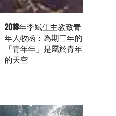
2018年李斌生主教致青
年人牧函：為期三年的
「青年年」是屬於青年
的天空
各位主內的兄弟姊妹： 猶記得早前在6月我到
了羅馬向教宗方濟各述職，在與教宗會面的時
候，教宗非常熱切地關心澳門青年人的發展，
和青年人所關心的事項。教宗深深明白要讓青
年人能夠有擁抱夢想和實踐理想的願景，他的
心情讓我想起最近結束的世界主教會議《最後