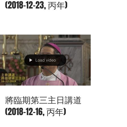
(2018-12-23, 丙年)
Load video
將臨期第三主日講道
(2018-12-16, 丙年)