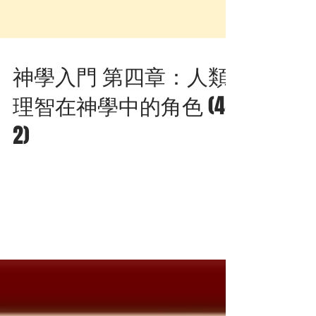
神學入門 第四章：人類
理智在神學中的角色 (4-
2)
2. 神學語言的理智 教會和神學語言（例如：
在兩次的大公會議）在下列的方式中利用「理
智」這一詞： - 它參與天主的完美。人的理智
是天主智力的肖像，而參與這智力。 - 它因罪
惡而蒙蔽。神學承認這個人類官能上有某種陰
影。這個陰影是罪惡的後果，不是在它本身，
而是因為意志的扭曲及意...