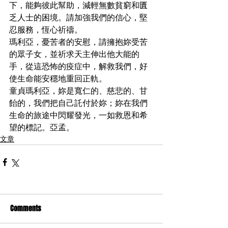
下，能夠彼此幫助，減輕無數貧窮和匱
乏人士的困境。請加強我們的信心，堅
忍服務，恆心祈禱。
瑪利亞，憂苦者的安慰，請擁抱妳受苦
的眾子女，並祈求天主伸出他大能的
手，從這恐怖的疫症中，解救我們，好
使生命能安穩地重回正軌。
童貞瑪利亞，妳是寬仁的、慈悲的、甘
飴的，我們把自己託付於妳；妳在我們
生命的旅途中閃耀發光，一如救恩和希
望的標記。亞孟。
文章
Comments