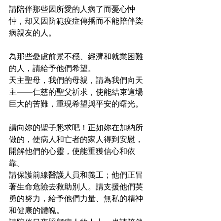
請陪伴那些因所愛的人病了而憂心忡
忡，却又因防範疫症傳播而不能陪伴染
病親友的人。
為那些憂慮前景不穩、經濟和就業困難
的人，請給予他們希望。
天主聖母，我們的母親，請為我們向天
主——仁慈的聖父祈求，使能結束這場
巨大的苦難，重現希望與平安的曙光。
請向妳的聖子懇求吧！正如妳在加納所
做的，使病人和亡者的家人得到安慰，
開解他們的心靈，使能重獲信心和依
靠。
請保護前線醫護人員和義工；他們正冒
著生命危險去救助別人。請支援他們英
勇的努力，給予他們力量、無私的精神
和健康的體魄。