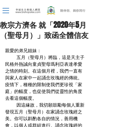
教宗方濟各 就「2020年5月
（聖母月）」致函全體信友
親愛的弟兄姐妹：
          五月（聖母月）將臨，這是天主子
民格外熱誠向童貞聖母瑪利亞表達孝愛
之情的時刻。在這個月裡，我們一直有
與家人在家中一起誦念玫瑰經的傳統。
疫情下，種種的限制使我們更珍視「家
庭」的幅度，也促使我們從靈性的角度
去看這個幅度。
          因這緣故，我切願鼓勵每個人重新
發現五月（聖母月）在家誦念玫瑰經之
美。你可以斟酌各自的情況，善用機
會，以個人或群組進行。誦念玫瑰經的