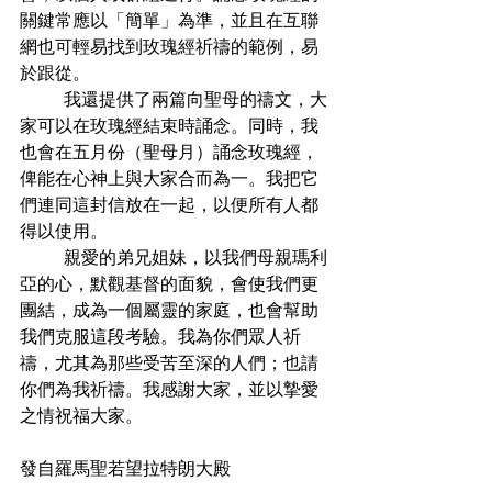
關鍵常應以「簡單」為準，並且在互聯
網也可輕易找到玫瑰經祈禱的範例，易
於跟從。
          我還提供了兩篇向聖母的禱文，大
家可以在玫瑰經結束時誦念。同時，我
也會在五月份（聖母月）誦念玫瑰經，
俾能在心神上與大家合而為一。我把它
們連同這封信放在一起，以便所有人都
得以使用。
          親愛的弟兄姐妹，以我們母親瑪利
亞的心，默觀基督的面貌，會使我們更
團結，成為一個屬靈的家庭，也會幫助
我們克服這段考驗。我為你們眾人祈
禱，尤其為那些受苦至深的人們；也請
你們為我祈禱。我感謝大家，並以摯愛
之情祝福大家。
發自羅馬聖若望拉特朗大殿