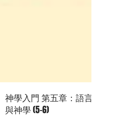
神學入門 第五章：語言
與神學 (5-6)